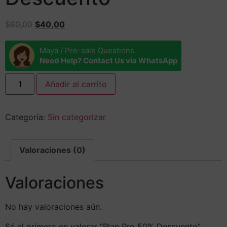
$
80,00
$
40,00
Maya / Pre-sale Questions
Need Help? Contact Us via WhatsApp
Añadir al carrito
Categoría:
Sin categorizar
Valoraciones (0)
Valoraciones
No hay valoraciones aún.
Sé el primero en valorar “Plan Pro 50% Descuento”