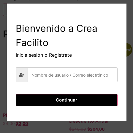
Bienvenido a Crea
Productos relacionados
Facilito
¡Oferta!
¡Oferta!
Inicia sesión o Registrate
Continuar
Plan Prueba
Plan Básico 50%
Descuento Anual
$
4,00
$
2,00
$
240,00
$
204,00